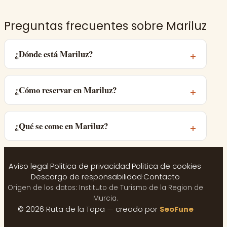
Preguntas frecuentes sobre Mariluz
¿Dónde está Mariluz?
¿Cómo reservar en Mariluz?
¿Qué se come en Mariluz?
Aviso legal
·
Politica de privacidad
·
Politica de cookies
·
Descargo de responsabilidad
·
Contacto
Origen de los datos: Instituto de Turismo de la Region de
Murcia.
© 2026 Ruta de la Tapa — creado por
SeoFune