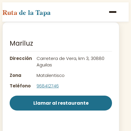
Ruta
de la Tapa
Inicio
Poblaciones
Mariluz
Rutas
Dirección
Carretera de Vera, km 3, 30880
Recetas
Aguilas
Zona
Matalentisco
Contacto
Teléfono
968412746
Llamar al restaurante