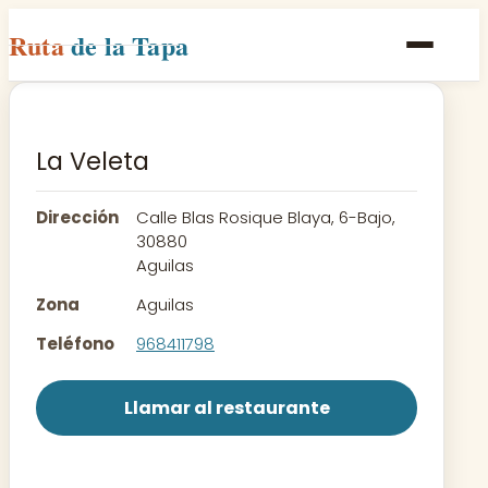
Ruta
de la Tapa
Inicio
Poblaciones
La Veleta
Rutas
Dirección
Calle Blas Rosique Blaya, 6-Bajo,
Recetas
30880
Aguilas
Contacto
Zona
Aguilas
Teléfono
968411798
Llamar al restaurante