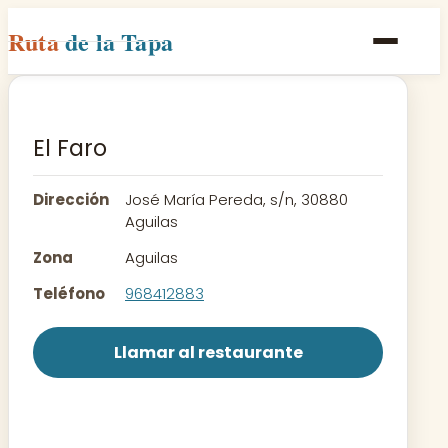
Ruta
de la Tapa
Inicio
Poblaciones
El Faro
Rutas
Dirección
José María Pereda, s/n, 30880
Recetas
Aguilas
Zona
Aguilas
Contacto
Teléfono
968412883
Llamar al restaurante