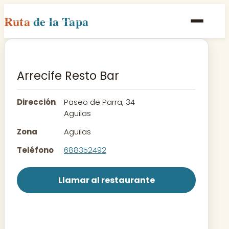
Ruta
de la Tapa
Inicio
Poblaciones
Arrecife Resto Bar
Rutas
Dirección
Paseo de Parra, 34
Recetas
Aguilas
Zona
Aguilas
Contacto
Teléfono
688352492
Llamar al restaurante