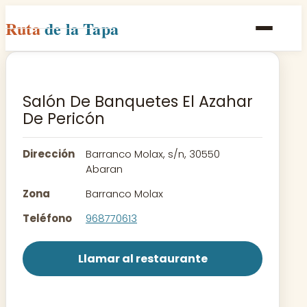
Ruta
de la Tapa
Inicio
Poblaciones
Salón De Banquetes El Azahar
De Pericón
Rutas
Recetas
Dirección
Barranco Molax, s/n, 30550
Abaran
Contacto
Zona
Barranco Molax
Teléfono
968770613
Llamar al restaurante