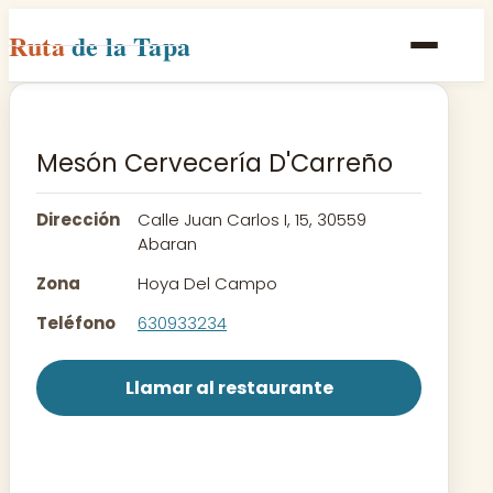
Ruta
de la Tapa
Inicio
Poblaciones
Mesón Cervecería D'Carreño
Rutas
Dirección
Calle Juan Carlos I, 15, 30559
Recetas
Abaran
Zona
Hoya Del Campo
Contacto
Teléfono
630933234
Llamar al restaurante