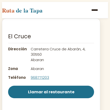
Ruta
de la Tapa
Inicio
Poblaciones
El Cruce
Rutas
Dirección
Carretera Cruce de Abarán, 4,
Recetas
30550
Abaran
Contacto
Zona
Abaran
Teléfono
968771203
Llamar al restaurante