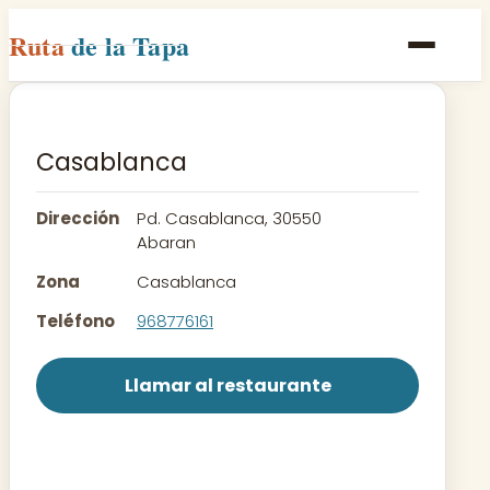
Ruta
de la Tapa
Inicio
Poblaciones
Casablanca
Rutas
Dirección
Pd. Casablanca, 30550
Recetas
Abaran
Zona
Casablanca
Contacto
Teléfono
968776161
Llamar al restaurante