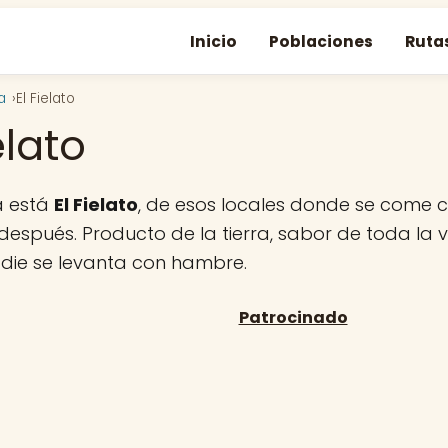
Inicio
Poblaciones
Ruta
a
El Fielato
elato
a está
El Fielato
, de esos locales donde se come
 después. Producto de la tierra, sabor de toda la 
adie se levanta con hambre.