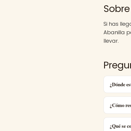
Sobre 
Si has lle
Abanilla 
llevar.
Pregun
¿Dónde est
¿Cómo res
¿Qué se co