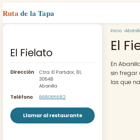
Ruta
de la Tapa
Inicio
Abanill
El Fi
El Fielato
En Abanill
Dirección
Ctra. El Partidor, 81,
sin fregar
30648
las que n
Abanilla
Teléfono
868085582
Llamar al restaurante